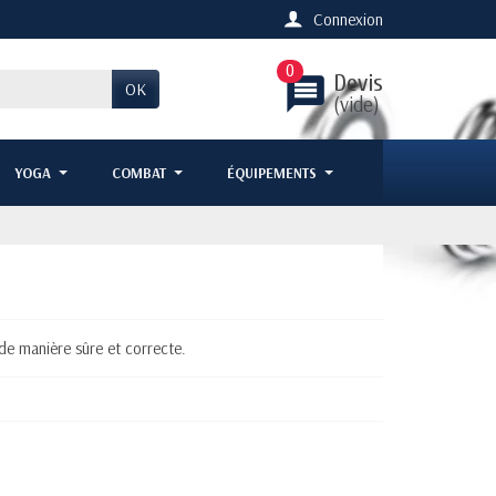
Connexion
0
Devis
message
OK
(vide)
YOGA
COMBAT
ÉQUIPEMENTS
de manière sûre et correcte.