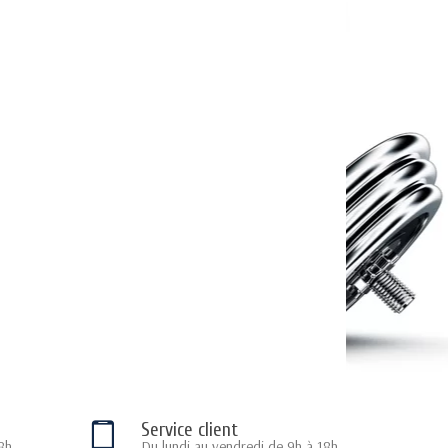
Service client
8h
Du lundi au vendredi de 9h à 18h