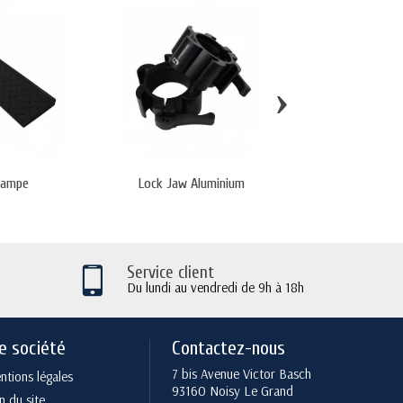
›
rampe
Lock Jaw Aluminium
Mousse de protect
Service client
Du lundi au vendredi de 9h à 18h
e société
Contactez-nous
7 bis Avenue Victor Basch
tions légales
93160 Noisy Le Grand
n du site