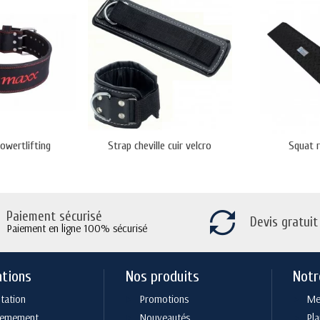
owertlifting
Strap cheville cuir velcro
Squat 
Paiement sécurisé
Devis gratuit
Paiement en ligne 100% sécurisé
ations
Nos produits
Notr
tation
Promotions
Men
cemement
Nouveautés
Pla