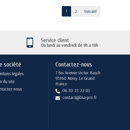
1
2
Suivant
Service client
Du lundi au vendredi de 9h à 18h
e société
Contactez-nous
7 bis Avenue Victor Basch
tions légales
93160 Noisy Le Grand
n du site
France
ntactez-nous
06 30 23 22 85
contact@bsa-pro.fr