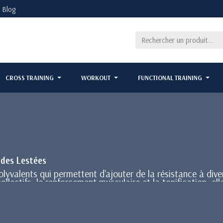
Blog
CROSS TRAINING
WORKOUT
FUNCTIONAL TRAINING
ndes Lestées
yvalents qui permettent d'ajouter de la résistance à divers
llectifs, le renforcement musculaire et la tonification, el
er pour débuter ou pour des exercices de faible intensité. 