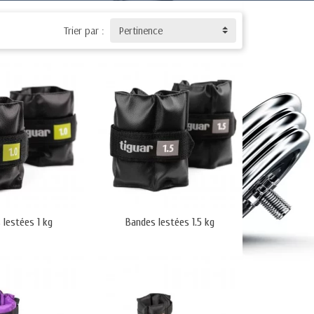
es. Vendu en paire.
ndu en paire.
Trier par :
Pertinence
paire.
tes.
aque participant.
uceur.
 lestées 1 kg
Bandes lestées 1.5 kg
 besoins spécifiques.