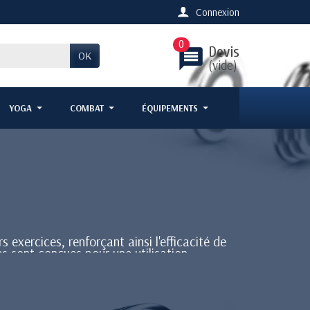
Connexion
0
Devis
message
OK
(vide)
YOGA
COMBAT
ÉQUIPEMENTS
 exercices, renforçant ainsi l'efficacité de
les sont conçues pour une utilisation
Vendu en paire.