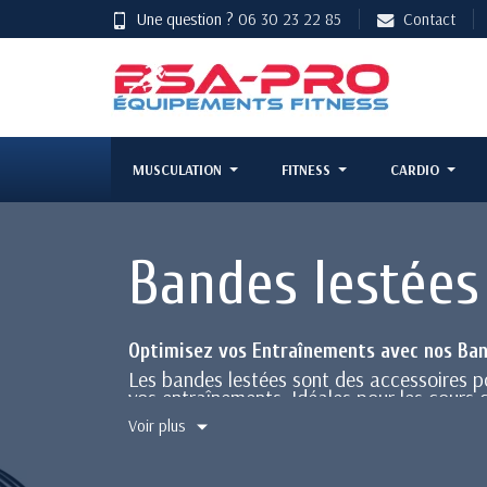
Une question ?
06 30 23 22 85
Contact
MUSCULATION
FITNESS
CARDIO
Bandes lestées
Optimisez vos Entraînements avec nos Ba
Les bandes lestées sont des accessoires pol
vos entraînements. Idéales pour les cours co
intensive en salle de sport.
Voir plus
Nos Bandes Lestées Disponibles
Bande Wrist Weight 1 kg :
Poids lég