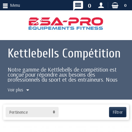
message
0
Menu
0
Kettlebells Compétition
Notre gamme de Kettlebells de compétition est
conçue pour répondre aux besoins des
professionnels du sport et des entraîneurs. Nous
avons sélectionné pour vous des kettlebells de
haute qualité, conçus pour les entraînements les
Voir plus
plus intensifs.
Voici des Kettlebell de différentes sortes pour
équiper votre salle de sport, ou espace Cross
Pertinence
Filtrer
Training.
Vous pourrez choisir entre des Kettlebell noir
caoutchouc ou des Cast Iron.