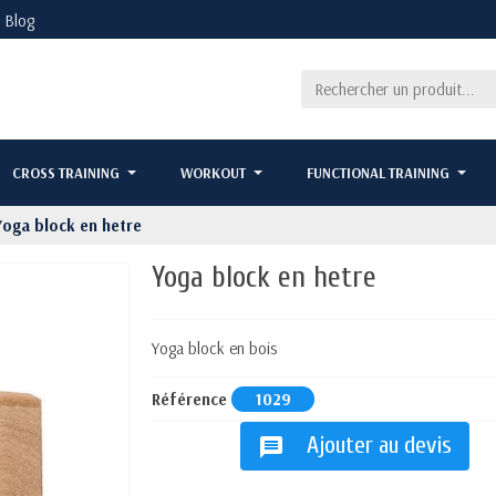
Blog
CROSS TRAINING
WORKOUT
FUNCTIONAL TRAINING
Yoga block en hetre
Yoga block en hetre
Yoga block en bois
Référence
1029
Ajouter au devis
message