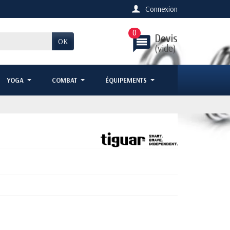
Connexion
0
Devis
message
OK
(vide)
YOGA
COMBAT
ÉQUIPEMENTS