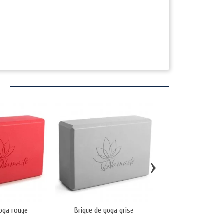
›
yoga rouge
Brique de yoga grise
Brique de yo