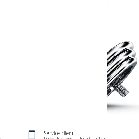
Service client
8h
Du lundi au vendredi de 9h à 18h