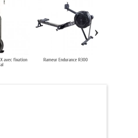
›
X avec fixation
Rameur Endurance R300
Air Ski Hii
al