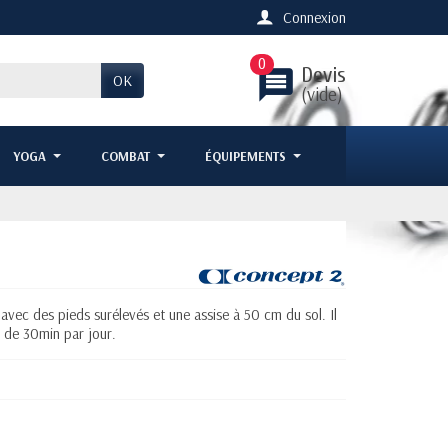
Connexion
0
Devis
message
OK
(vide)
YOGA
COMBAT
ÉQUIPEMENTS
2
vec des pieds surélevés et une assise à 50 cm du sol. Il
 de 30min par jour.