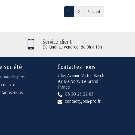
1
2
Suivant
Service client
Du lundi au vendredi de 9h à 18h
e société
Contactez-nous
7 bis Avenue Victor Basch
tions légales
93160 Noisy Le Grand
n du site
France
ntactez-nous
06 30 23 22 85
contact@bsa-pro.fr