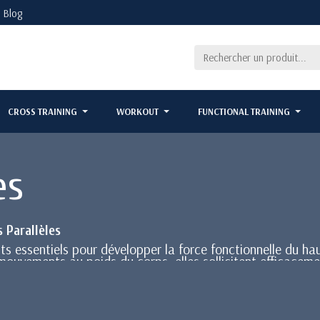
Blog
CROSS TRAINING
WORKOUT
FUNCTIONAL TRAINING
es
 Parallèles
 essentiels pour développer la force fonctionnelle du hau
ouvements au poids du corps, elles sollicitent efficacement
intègrent parfaitement dans les espaces de CrossFit, de st
n acier enduit de poudre ou en acier inoxydable pour une 