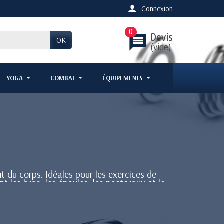
Connexion
0
Devis
message
OK
(vide)
YOGA
COMBAT
ÉQUIPEMENTS
t du corps. Idéales pour les exercices de
 les bras, les épaules, les pectoraux et le
reet workout ou de fitness fonctionnel.
durabilité maximale.