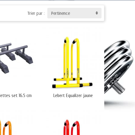
ypes d'utilisateurs.
imale pendant l'entraînement.
Trier par :
Pertinence
sans outils complexes.
orps.
la force fonctionnelle.
oins spécifiques.
lettes set 16.5 cm
Lebert Equalizer jaune