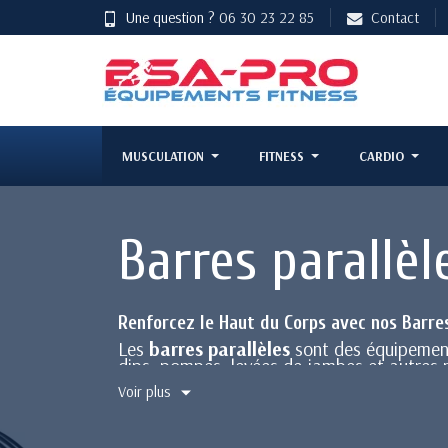
Une question ?
06 30 23 22 85
Contact
MUSCULATION
FITNESS
CARDIO
Barres parallèl
Renforcez le Haut du Corps avec nos Barres
Les
barres parallèles
sont des équipements
dips, pompes, levées de jambes et autres m
tronc. Compactes et polyvalentes, elles s'
Voir plus
Caractéristiques Techniques
Construction robuste :
Fabriquées e