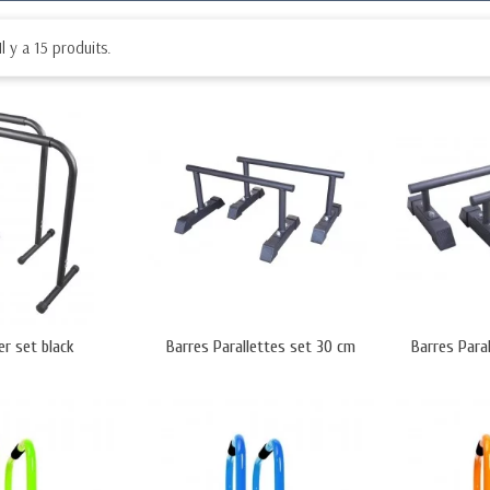
ur offrir une prise en main confortable et sécurisée.
ifférentes hauteurs et largeurs pour s'adapter à tous les t
les supportent jusqu'à 180 kg, assurant une stabilité opt
Il y a 15 produits.
 généralement livrées démontées avec un montage rapide, 
s pour les séances de renforcement musculaire ciblé.
rogrammes de groupe incluant des exercices au poids du c
onnements extérieurs grâce à leur conception robuste.
grammes de rééducation pour améliorer la coordination et 
res parallèles professionnelles
eiller et vous aider à choisir le matériel adapté à vos bes
er set black
Barres Parallettes set 30 cm
Barres Para