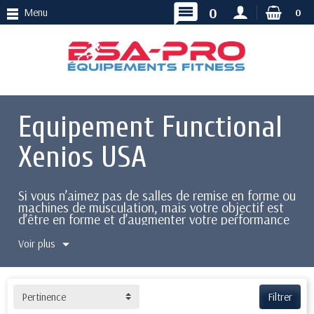
message
0
Menu
0
Equipement Functional
Xenios USA
Si vous n’aimez pas de salles de remise en forme ou
machines de musculation, mais votre objectif est
d’être en forme et d’augmenter votre performance
physique, l’entraînement fonctionnel est la
meilleure solution pour vous. L’un des plus grands
Voir plus
avantages de cet entraînement est de choisir votre
environnement d’entraînement : vous pouvez vous
entraîner à la Box, à la maison ou juste à
l’extérieur. C’est parce que vous avez juste besoin
Pertinence
Filtrer
de quelques accessoires spécifiques d’équipement