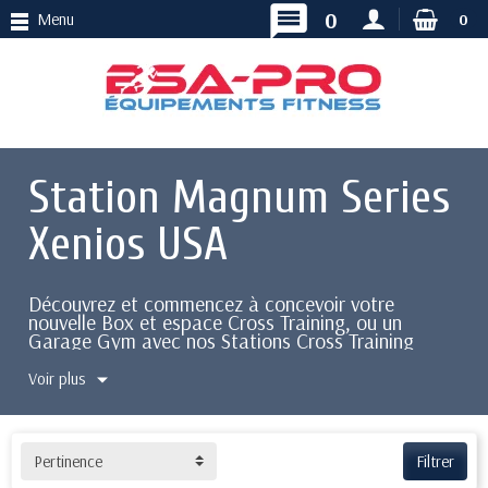
message
0
Menu
0
Station Magnum Series
Xenios USA
Découvrez et commencez à concevoir votre
nouvelle Box et espace Cross Training, ou un
Garage Gym avec nos Stations Cross Training
Magnum Series Xenios USA.
Voir plus
L'espace disponible pour votre Station Cross
Training doit être bien défini afin de tirer profit
pleinement du potentiel de la structure Magnum
Series.
Pertinence
Filtrer
Les Stations Magnum Series Xenios