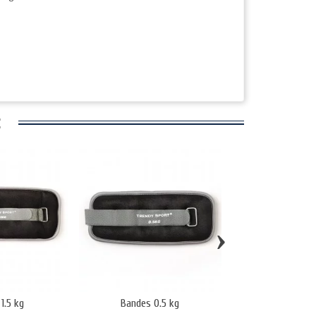
:
›
1.5 kg
Bandes 0.5 kg
Bandes lestée