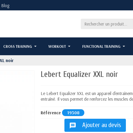
Blog
CROSS TRAINING
WORKOUT
FUNCTIONAL TRAINING
XL noir
Lebert Equalizer XXL noir
Le Lebert Equalizer XXL est un appareil d'entraînem
entraîné. Il vous permet de renforcez les muscles de
Référence
19308
Ajouter au devis
message