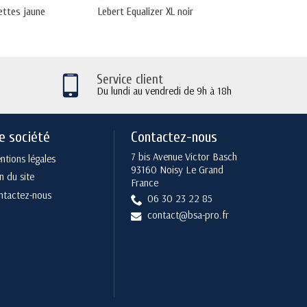
lettes jaune
Lebert Equalizer XL noir
Barres Paralettes
Service client
Du lundi au vendredi de 9h à 18h
e société
Contactez-nous
7 bis Avenue Victor Basch
tions légales
93160 Noisy Le Grand
n du site
France
ntactez-nous
06 30 23 22 85
contact@bsa-pro.fr