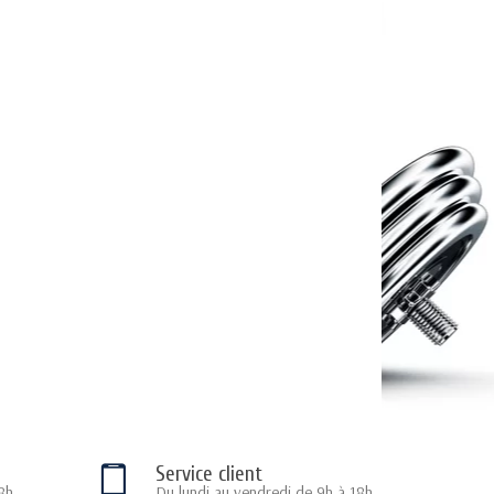
Service client
8h
Du lundi au vendredi de 9h à 18h