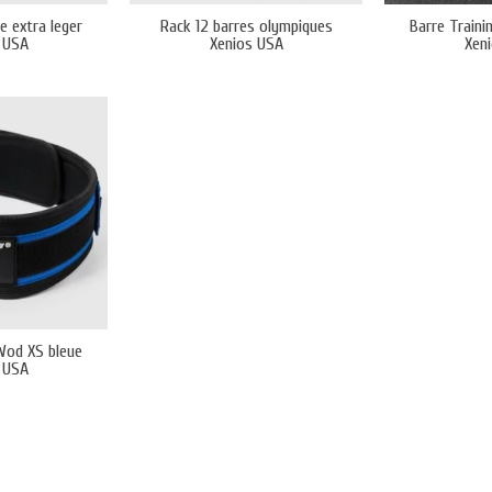
e extra leger
Rack 12 barres olympiques
Barre Train
 USA
Xenios USA
Xen
Wod XS bleue
 USA