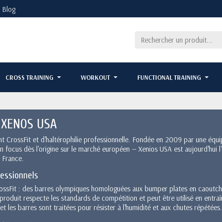
Blog
CROSS TRAINING
WORKOUT
FUNCTIONAL TRAINING
e XENOS USA
t CrossFit et d'haltérophilie professionnelle. Fondée en 2009 par une équi
 focus dès l'origine sur le marché européen — Xenios USA est aujourd'hui l
n France.
essionnels
rossFit : des barres olympiques homologuées aux bumper plates en caoutcho
oduit respecte les standards de compétition et peut être utilisé en entraî
 les barres sont traitées pour résister à l'humidité et aux chutes répétées.