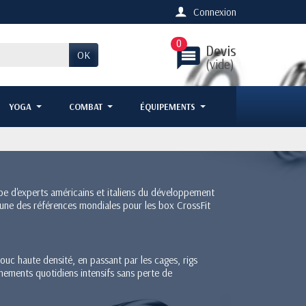
Connexion
0
Devis
message
OK
(vide)
YOGA
COMBAT
ÉQUIPEMENTS
pe d'experts américains et italiens du développement
'une des références mondiales pour les box CrossFit
uc haute densité, en passant par les cages, rigs
nements quotidiens intensifs sans perte de