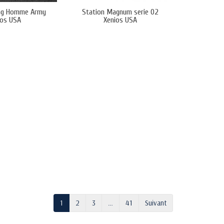
ing Homme Army
Station Magnum serie 02
ios USA
Xenios USA
1
2
3
…
41
Suivant