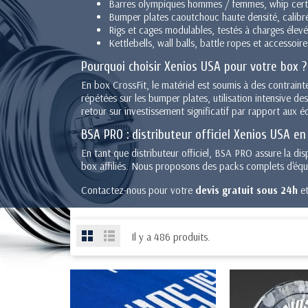
Barres olympiques hommes / femmes, whip certi
Bumper plates caoutchouc haute densité, calibr
Rigs et cages modulables, testés à charges élev
Kettlebells, wall balls, battle ropes et accesso
Pourquoi choisir Xenios USA pour votre box ?
En box CrossFit, le matériel est soumis à des contrain
répétées sur les bumper plates, utilisation intensive 
retour sur investissement significatif par rapport aux
BSA PRO : distributeur officiel Xenios USA en
En tant que distributeur officiel, BSA PRO assure la di
box affiliés. Nous proposons des packs complets d'équip
Contactez-nous pour votre
devis gratuit sous 24h
et
Il y a 486 produits.