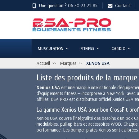
Une question ?
06 30 23 22 85
Contact
MUSCULATION
FITNESS
CARDIO
Accueil
Marques
XENOS USA
Liste des produits de la marqu
Xenios USA
est une marque internationale d'équipemen
d'équipements fitness — incorporée à New York, avec un
affiliés. BSA PRO est distributeur officiel Xenios USA e
La gamme Xenios USA pour box CrossFit prof
Xenios USA couvre l'intégralité des besoins d'un box C
modulables, pull-up bars et accessoires WOD. Chaque pr
performance. Les bumper plates Xenios sont calibrées et