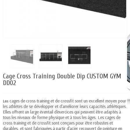
Cage Cross Training Double Dip CUSTOM GYM
DD02
cages
de
cross
training
et
de
cross
fit
s
ont
un
excellent
m
oy
en
pour
Les
les
ath
l
è
tes
de
se
dé
vel
o
pper
et
d
'
am
é
li
orer
le
urs
capac
it
és
ath
l
ét
iques
.
Ell
es
off
rent
un
large
é
vent
ail
d
'
ex
erc
ices
qui
pe
u
vent
ê
tre
adapt
és
à
t
ous
les
n
ive
aux
de
form
e
physique
et
à
t
ous
les
â
ges
.
Les
cages
de
cross
training
et
de
cross
fit
s
ont
con
ç
ues
pour
ê
tre
robust
es
et
dur
ables
,
et
s
ont
fab
ri
qu
é
es
à
part
ir
d
'
ac
ier
rec
ou
vert
de
pe
int
ure
en