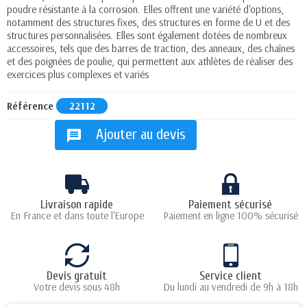
p
oud
re
r
és
istant
e
à
la
corrosion
.
Ell
es
off
rent
une
vari
ét
é
d
'
options
,
not
am
ment
des
structures
fixes
,
des
structures
en
form
e
de
U
et
des
structures
person
n
alis
é
es
.
Ell
es
s
ont
é
gal
ement
dot
é
es
de
n
omb
re
ux
access
o
ires
,
t
els
que
des
bar
res
de
traction
,
des
an
ne
aux
,
des
cha
î
nes
et
des
po
ign
é
es
de
p
oul
ie
,
qui
perm
ett
ent
aux
ath
l
è
tes
de
ré
al
iser
des
exerc
ices
plus
complexes
et
vari
és
Référence
22112
Ajouter au devis
message
Livraison rapide
Paiement sécurisé
En France et dans toute l'Europe
Paiement en ligne 100% sécurisé
Devis gratuit
Service client
Votre devis sous 48h
Du lundi au vendredi de 9h à 18h