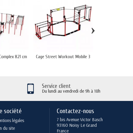
›
Complex 821 cm
Cage Street Workout Mobile 3
Street Workout C
Service client
Du lundi au vendredi de 9h à 18h
e société
Contactez-nous
7 bis Avenue Victor Basch
tions légales
93160 Noisy Le Grand
n du site
France