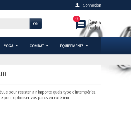
Connexion
0
Devis
message
OK
(vide)
YOGA
COMBAT
ÉQUIPEMENTS
cm
ue pour résister à n'importe quels type d’intempéries.
ie pour optimiser vos parcs en extérieur.