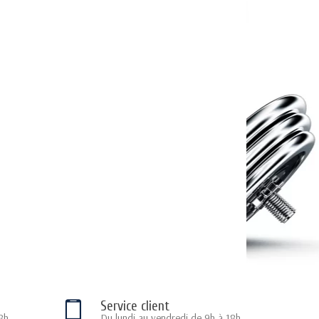
Service client
8h
Du lundi au vendredi de 9h à 18h