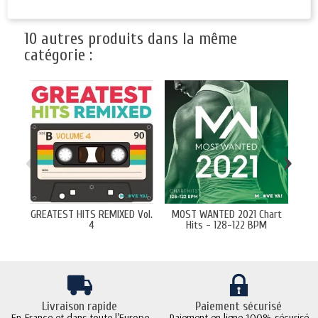
10 autres produits dans la même
catégorie :
‹
›
GREATEST HITS REMIXED Vol.
MOST WANTED 2021 Chart
S
4
Hits - 128-122 BPM
Livraison rapide
Paiement sécurisé
En France et dans toute l'Europe
Paiement en ligne 100% sécurisé