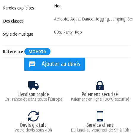
Non
Paroles explicites
Aerobic, Aqua, Dance, Jogging, Jumping, Se
Des classes
80s, Party, Pop
Style de musique
Référence
MOV036
Ajouter au devis
message
Livraison rapide
Paiement sécurisé
En France et dans toute l'Europe
Paiement en ligne 100% sécurisé
Devis gratuit
Service client
Votre devis sous 48h
Du lundi au vendredi de 9h à 18h