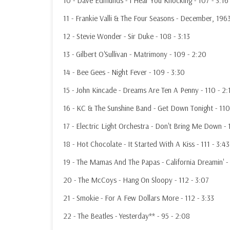
10 - Dave Edmunds - I Hear You Knocking - 107 - 3:16
11 - Frankie Valli & The Four Seasons - December, 196
12 - Stevie Wonder - Sir Duke - 108 - 3:13
13 - Gilbert O'Sullivan - Matrimony - 109 - 2:20
14 - Bee Gees - Night Fever - 109 - 3:30
15 - John Kincade - Dreams Are Ten A Penny - 110 - 2:
16 - KC & The Sunshine Band - Get Down Tonight - 110
17 - Electric Light Orchestra - Don't Bring Me Down - 1
18 - Hot Chocolate - It Started With A Kiss - 111 - 3:43
19 - The Mamas And The Papas - California Dreamin' - 
20 - The McCoys - Hang On Sloopy - 112 - 3:07
21 - Smokie - For A Few Dollars More - 112 - 3:33
22 - The Beatles - Yesterday** - 95 - 2:08