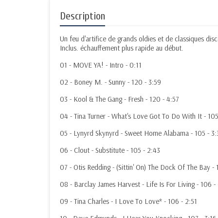
Description
Un feu d'artifice de grands oldies et de classiques di
Inclus. échauffement plus rapide au début.
01 - MOVE YA! - Intro - 0:11
02 - Boney M. - Sunny - 120 - 3:59
03 - Kool & The Gang - Fresh - 120 - 4:57
04 - Tina Turner - What's Love Got To Do With It - 105
05 - Lynyrd Skynyrd - Sweet Home Alabama - 105 - 3:
06 - Clout - Substitute - 105 - 2:43
07 - Otis Redding - (Sittin' On) The Dock Of The Bay - 
08 - Barclay James Harvest - Life Is For Living - 106 -
09 - Tina Charles - I Love To Love* - 106 - 2:51