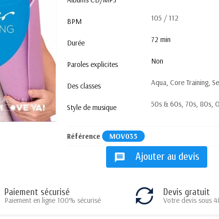
105 / 112
BPM
72 min
Durée
Non
Paroles explicites
Aqua, Core Training, S
Des classes
50s & 60s, 70s, 80s, O
Style de musique
Référence
MOV035
Ajouter au devis
message
Paiement sécurisé
Devis gratuit
Paiement en ligne 100% sécurisé
Votre devis sous 4