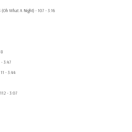
3 (Oh What A Night) - 107 - 3:16
18
 - 3:47
11 - 3:44
112 - 3:07