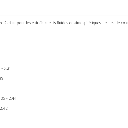
sco. Parfait pour les entraînements fluides et atmosphériques. Jeunes de c
 - 3:21
39
105 - 2:44
 2:42