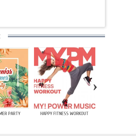
:
›
MER PARTY
HAPPY FITNESS WORKOUT
CHART ATTACK To
2021