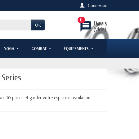
Connexion
0
Devis
message
OK
(vide)
YOGA
COMBAT
ÉQUIPEMENTS
 Series
ker 10 paires et garder votre espace musculation