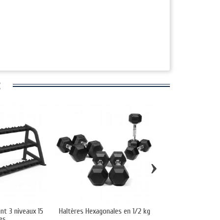
:
›
nt 3 niveaux 15
Haltères Hexagonales en 1/2 kg
Haltères rondes S
res