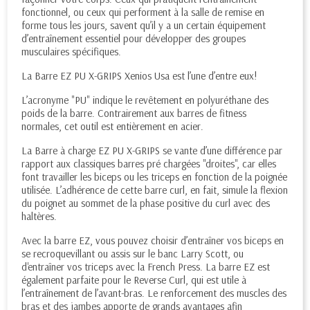
fonctionnel, ou ceux qui performent à la salle de remise en
forme tous les jours, savent qu’il y a un certain équipement
d’entraînement essentiel pour développer des groupes
musculaires spécifiques.
La Barre EZ PU X-GRIPS Xenios Usa est l’une d’entre eux!
L’acronyme "PU" indique le revêtement en polyuréthane des
poids de la barre. Contrairement aux barres de fitness
normales, cet outil est entièrement en acier.
La Barre à charge EZ PU X-GRIPS se vante d’une différence par
rapport aux classiques barres pré chargées "droites", car elles
font travailler les biceps ou les triceps en fonction de la poignée
utilisée. L’adhérence de cette barre curl, en fait, simule la flexion
du poignet au sommet de la phase positive du curl avec des
haltères.
Avec la barre EZ, vous pouvez choisir d’entraîner vos biceps en
se recroquevillant ou assis sur le banc Larry Scott, ou
d'entraîner vos triceps avec la French Press. La barre EZ est
également parfaite pour le Reverse Curl, qui est utile à
l’entraînement de l’avant-bras. Le renforcement des muscles des
bras et des jambes apporte de grands avantages afin