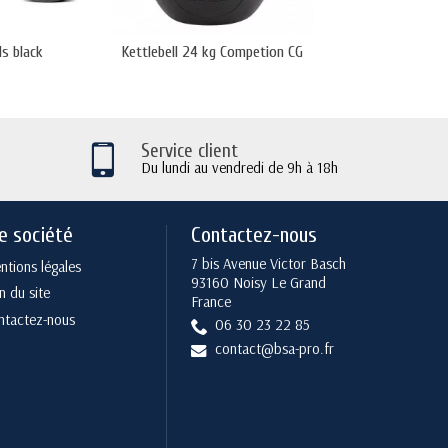
ls black
Kettlebell 24 kg Competion CG
Kettlebell 40 kg 
Service client
Du lundi au vendredi de 9h à 18h
e société
Contactez-nous
7 bis Avenue Victor Basch
tions légales
93160 Noisy Le Grand
n du site
France
ntactez-nous
06 30 23 22 85
contact@bsa-pro.fr