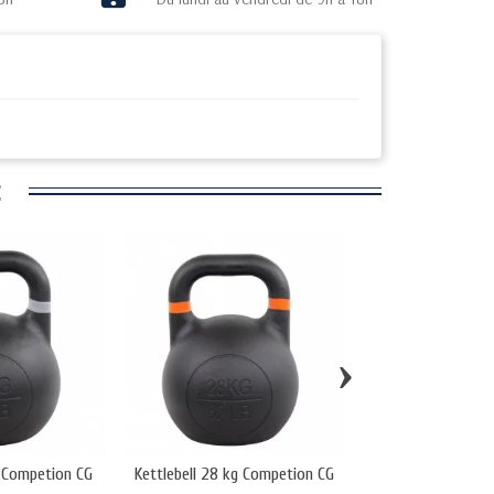
:
›
g Competion CG
Kettlebell 28 kg Competion CG
Kettlebell caout