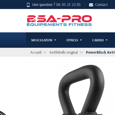
Une question ?
06 30 23 22 85
Contact
MUSCULATION
FITNESS
CARDIO
Accueil
Kettlebells original
PowerBlock Kettl