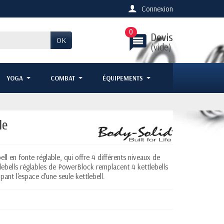
Connexion
0
Devis
message
OK
(vide)
YOGA
COMBAT
ÉQUIPEMENTS
le
ll en fonte réglable, qui offre 4 différents niveaux de
tlebells réglables de PowerBlock remplacent 4 kettlebells
pant l'espace d'une seule kettlebell.