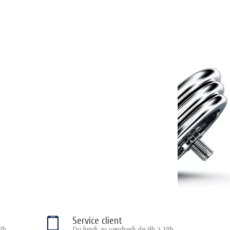
Service client
8h
Du lundi au vendredi de 9h à 18h