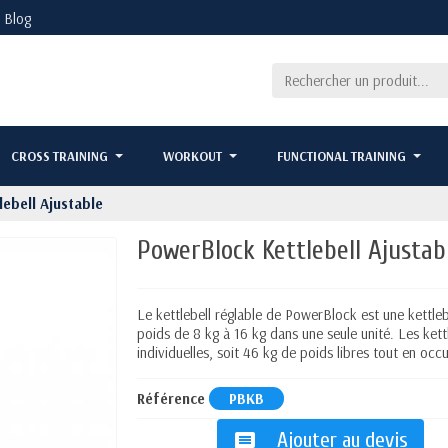
Blog
CROSS TRAINING
WORKOUT
FUNCTIONAL TRAINING
ebell Ajustable
PowerBlock Kettlebell Ajustab
Le kettlebell réglable de PowerBlock est une kettlebe
poids de 8 kg à 16 kg dans une seule unité. Les ket
individuelles, soit 46 kg de poids libres tout en occu
Référence
PBKB
Ajouter au devis
message