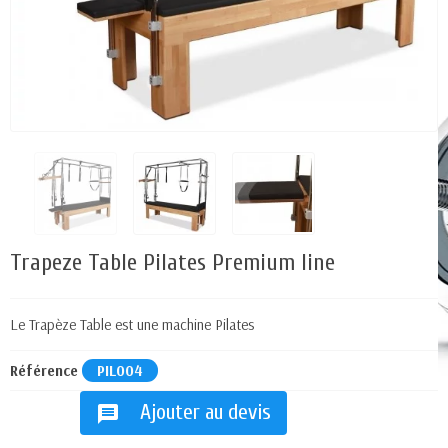
Trapeze Table Pilates Premium line
Le Trapèze Table est une machine Pilates
Référence
PIL004
Ajouter au devis
message