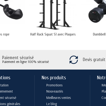
ps rope
Half Rack Squat S1 avec Plaques
Dumbbell
Paiement sécurisé
Devis gratuit
Paiement en ligne 100% sécurisé
ations
Nos produits
Notr
tation
Promotions
Men
cemement
Nouveautés
Pla
nt sécurisé
Meilleures ventes
Co
ions générales
Le blog