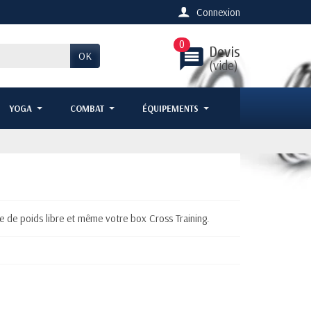
Connexion
0
Devis
message
OK
(vide)
YOGA
COMBAT
ÉQUIPEMENTS
e de poids libre et même votre box Cross Training.