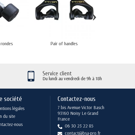
›
 rondes
Pair of handles
Half Rack S
Service client
Du lundi au vendredi de 9h à 18h
e société
Contactez-nous
7 bis Avenue Victor Basch
tions légales
93160 Noisy Le Grand
n du site
France
ntactez-nous
06 30 23 22 85
contact@bsa-pro.fr