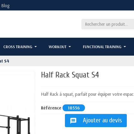
Blog
CROSS TRAINING
WORKOUT
FUNCTIONAL TRAINING
at S4
Half Rack Squat S4
Half Rack à squat, parfait pour équiper votre espac
Référence
18556
Ajouter au devis
message