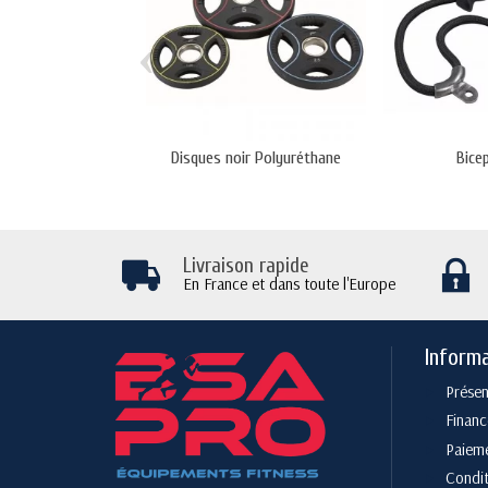
‹
Disques noir Polyuréthane
Bice
Livraison rapide
En France et dans toute l'Europe
Inform
Présen
Finan
Paieme
Condit