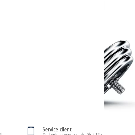
Service client
8h
Du lundi au vendredi de 9h à 18h