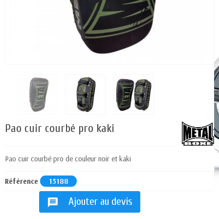
Pao cuir courbé pro kaki
Pao cuir courbé pro de couleur noir et kaki
Référence
15188
Ajouter au devis
message