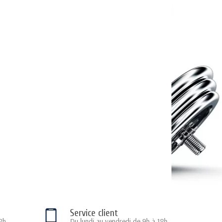
Service client
8h
Du lundi au vendredi de 9h à 18h