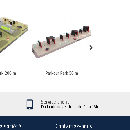
›
ark 206 m
Parkour Park 56 m
Parkour Par
Service client
Du lundi au vendredi de 9h à 18h
e société
Contactez-nous