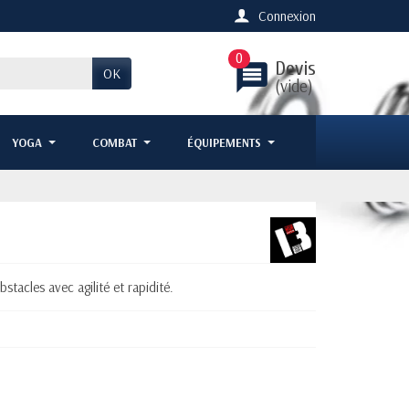
Connexion
0
Devis
message
OK
(vide)
YOGA
COMBAT
ÉQUIPEMENTS
stacles avec agilité et rapidité.