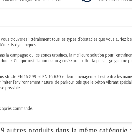
 vous trouverez littéralement tous les types d’obstacles que vous
auriez be
éléments
dynamiques.
ans la campagne ou les zones urbaines, la meilleure solution pour l’entraîn
 douce. Chaque installation est organisée pour offrir la plus large gamme po
us stricte EN 16:899 et EN 16:630 et leur aménagement est entre les mains
 imiter l’environnement naturel de parkour tels que le béton vibrant spécial,
ise possible.
ines après commande.
9 autres produits dans la même catégorie :