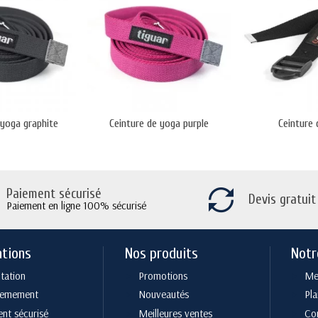
 yoga graphite
Ceinture de yoga purple
Ceinture
Paiement sécurisé
Devis gratuit
Paiement en ligne 100% sécurisé
ations
Nos produits
Notr
tation
Promotions
Men
cemement
Nouveautés
Pla
nt sécurisé
Meilleures ventes
Co