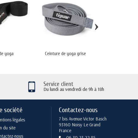
›
 de yoga
Ceinture de yoga grise
Brique de yo
Service client
Du lundi au vendredi de 9h à 18h
e société
Contactez-nous
7 bis Avenue Victor Basch
tions légales
93160 Noisy Le Grand
n du site
France
ntactez-nous
06 30 23 22 85