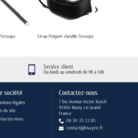
›
 Stroops
Strap Poignet cheville Stroops
Elastique Tu
Service client
Du lundi au vendredi de 9h à 18h
e société
Contactez-nous
7 bis Avenue Victor Basch
tions légales
93160 Noisy Le Grand
n du site
France
ntactez-nous
06 30 23 22 85
contact@bsa-pro.fr