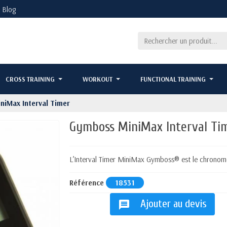
Blog
CROSS TRAINING
WORKOUT
FUNCTIONAL TRAINING
iMax Interval Timer
Gymboss MiniMax Interval Ti
L’Interval Timer MiniMax Gymboss® est le chronomètr
Référence
18531
Ajouter au devis
message