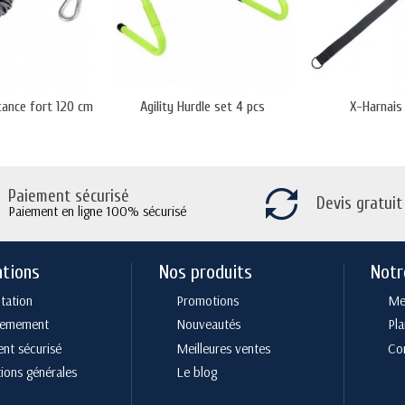
tance fort 120 cm
Agility Hurdle set 4 pcs
X-Harnais
Paiement sécurisé
Devis gratuit
Paiement en ligne 100% sécurisé
ations
Nos produits
Notr
tation
Promotions
Men
cemement
Nouveautés
Pla
nt sécurisé
Meilleures ventes
Co
ions générales
Le blog