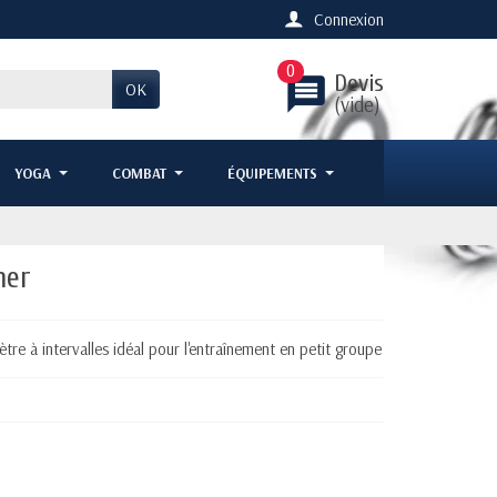
Connexion
0
Devis
message
OK
(vide)
YOGA
COMBAT
ÉQUIPEMENTS
mer
e à intervalles idéal pour l'entraînement en petit groupe