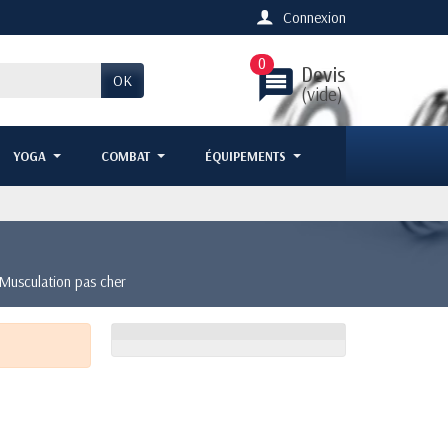
Connexion
0
Devis
message
OK
(vide)
YOGA
COMBAT
ÉQUIPEMENTS
 Musculation pas cher