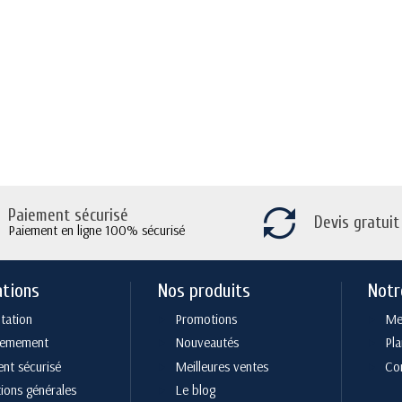
Paiement sécurisé
Devis gratuit
Paiement en ligne 100% sécurisé
ations
Nos produits
Notr
tation
Promotions
Men
cemement
Nouveautés
Pla
nt sécurisé
Meilleures ventes
Co
ions générales
Le blog