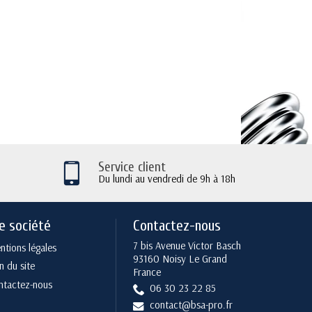
Service client
Du lundi au vendredi de 9h à 18h
e société
Contactez-nous
7 bis Avenue Victor Basch
tions légales
93160 Noisy Le Grand
n du site
France
ntactez-nous
06 30 23 22 85
contact@bsa-pro.fr