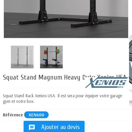
Squat Stand Magnum Heavy Duty Xenios USA
Squat Stand Rack Xenios USA. Il est sera pour équiper votre garage
gym et votre box.
Référence
XEN600
Ajouter au devis
message