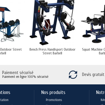
 Outdoor Street
Bench Press Handisport Outdoor
Squat Machine 
rbell
Street Barbell
Barb
Paiement sécurisé
Devis gratuit
Paiement en ligne 100% sécurisé
ations
Nos produits
Notr
tation
Promotions
Men