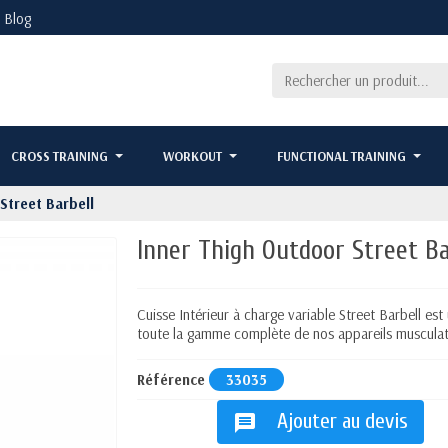
Blog
CROSS TRAINING
WORKOUT
FUNCTIONAL TRAINING
Street Barbell
Inner Thigh Outdoor Street Ba
Cuisse Intérieur à charge variable Street Barbell es
toute la gamme complète de nos appareils musculati
Référence
33035
Ajouter au devis
message