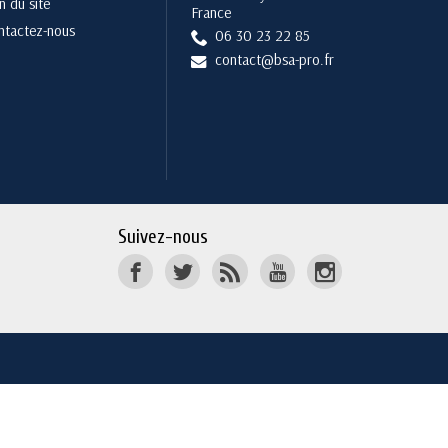
n du site
France
ntactez-nous
06 30 23 22 85
contact@bsa-pro.fr
Suivez-nous