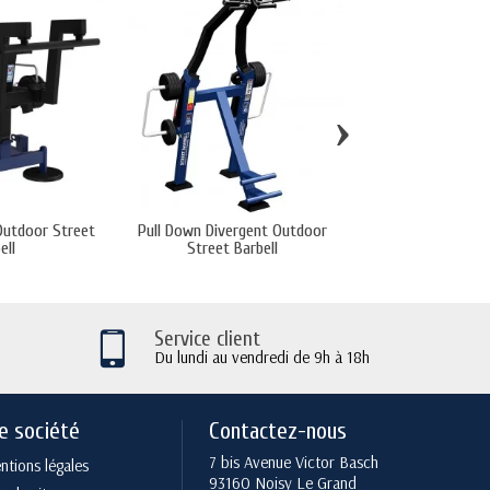
›
Outdoor Street
Pull Down Divergent Outdoor
Glutaeus Radial O
ell
Street Barbell
Barbel
Service client
Du lundi au vendredi de 9h à 18h
e société
Contactez-nous
7 bis Avenue Victor Basch
tions légales
93160 Noisy Le Grand