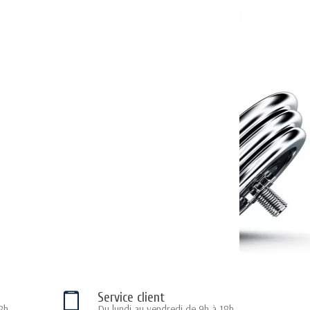
Service client
8h
Du lundi au vendredi de 9h à 18h