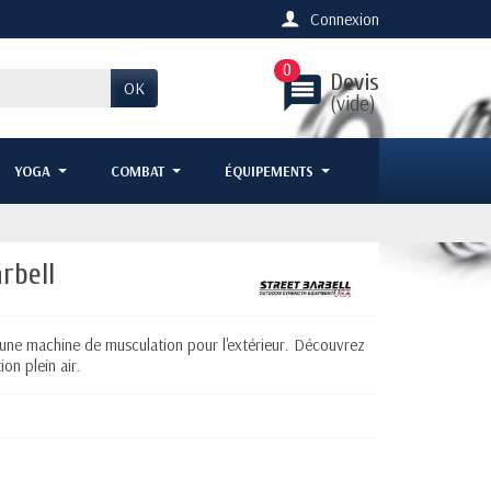
Connexion
0
Devis
message
OK
(vide)
YOGA
COMBAT
ÉQUIPEMENTS
rbell
t une machine de musculation pour l'extérieur. Découvrez
on plein air.