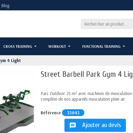
Blog
CROSS TRAINING
WORKOUT
FUNCTIONAL TRAINING
Gym 4 Light
Street Barbell Park Gym 4 Li
Parc Outdoor 25 m² avec machines de musculation p
complète de nos appareils musculation plein air.
Référence
33043
Ajouter au devis
message