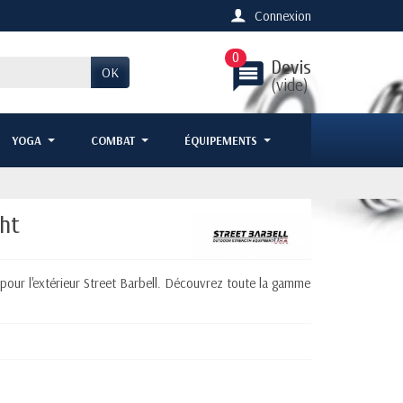
Connexion
0
Devis
message
OK
(vide)
YOGA
COMBAT
ÉQUIPEMENTS
ght
our l'extérieur Street Barbell. Découvrez toute la gamme