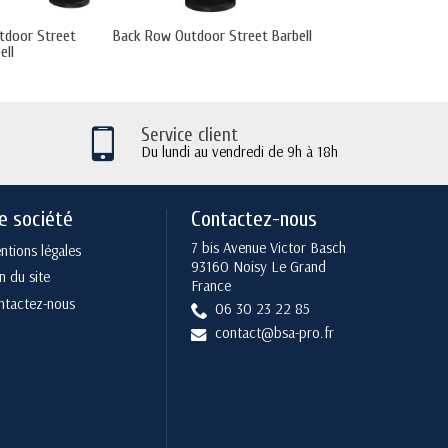
tdoor Street
Back Row Outdoor Street Barbell
Inner Thigh Out
ell
Barbel
Service client
Du lundi au vendredi de 9h à 18h
e société
Contactez-nous
7 bis Avenue Victor Basch
tions légales
93160 Noisy Le Grand
n du site
France
ntactez-nous
06 30 23 22 85
contact@bsa-pro.fr