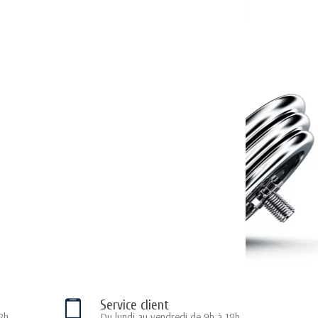
Service client
8h
Du lundi au vendredi de 9h à 18h