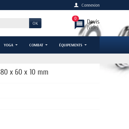
Connexion
0
Devis
message
OK
(vide)
YOGA
COMBAT
ÉQUIPEMENTS
180 x 60 x 10 mm