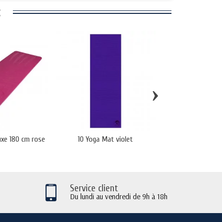
:
›
luxe 180 cm rose
10 Yoga Mat violet
10 Yoga Ma
Service client
Du lundi au vendredi de 9h à 18h