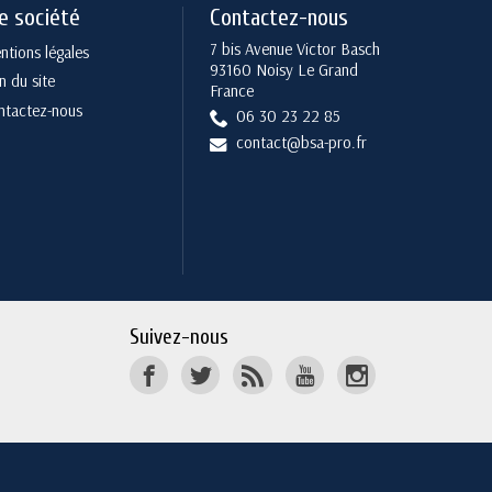
e société
Contactez-nous
7 bis Avenue Victor Basch
tions légales
93160 Noisy Le Grand
n du site
France
ntactez-nous
06 30 23 22 85
contact@bsa-pro.fr
Suivez-nous