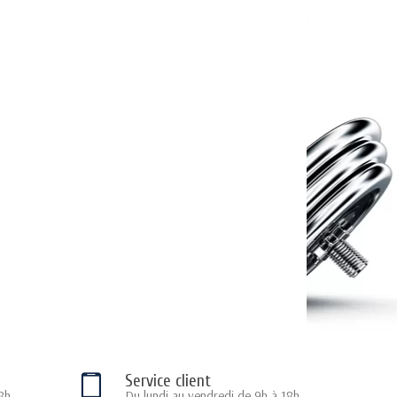
Service client
8h
Du lundi au vendredi de 9h à 18h