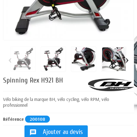
‹
›
Spinning Rex H921 BH
Vélo biking de la marque BH, vélo cycling, vélo RPM, vélo
professionnel
Référence
200108
Ajouter au devis
message