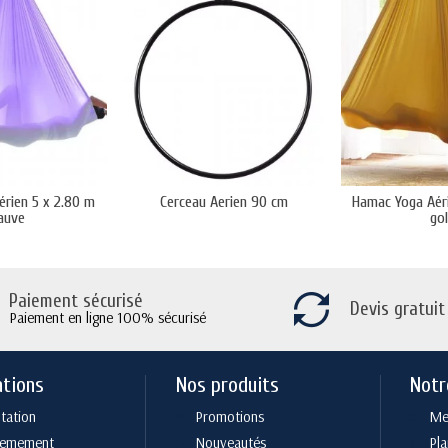
rien 5 x 2.80 m
Cerceau Aerien 90 cm
Hamac Yoga Aér
auve
go
Paiement sécurisé
Devis gratuit
Paiement en ligne 100% sécurisé
ations
Nos produits
Notr
tation
Promotions
Men
cemement
Nouveautés
Pla