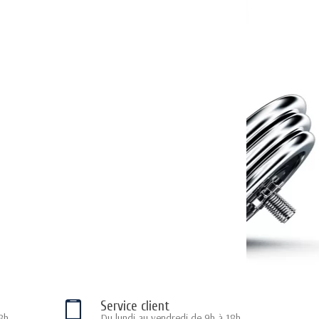
Service client
8h
Du lundi au vendredi de 9h à 18h