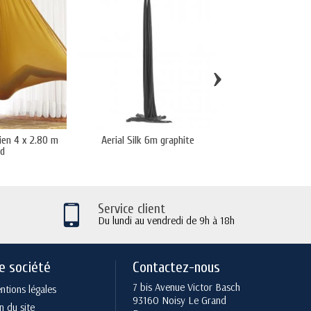
›
ien 4 x 2.80 m
Aerial Silk 6m graphite
Hamac Yoga Aérie
ld
jaune
Service client
Du lundi au vendredi de 9h à 18h
e société
Contactez-nous
7 bis Avenue Victor Basch
tions légales
93160 Noisy Le Grand
n du site