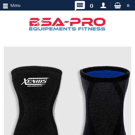
message
0
Menu
0