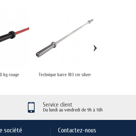
›
0 kg rouge
Technique barre 183 cm silver
Barre 20 kg Co
Service client
Du lundi au vendredi de 9h à 18h
e société
Contactez-nous