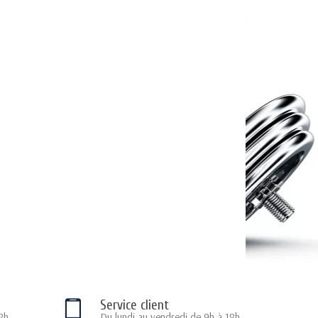
Service client
8h
Du lundi au vendredi de 9h à 18h