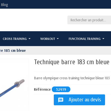
Blog
CROSS TRAINING
WORKOUT
FUNCTIONAL TRAINING
re 183 cm bleue
Technique barre 183 cm bleue
Barre olympique cross training technique bleue 183 
Référence
32419
Ajouter au devis
message