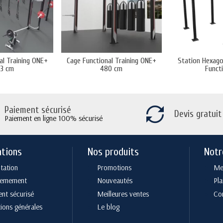
al Training ONE+
Cage Functional Training ONE+
Station Hexag
3 cm
480 cm
Funct
Paiement sécurisé
Devis gratuit
Paiement en ligne 100% sécurisé
ations
Nos produits
Notr
tation
Promotions
Men
cemement
Nouveautés
Pla
nt sécurisé
Meilleures ventes
Co
ions générales
Le blog