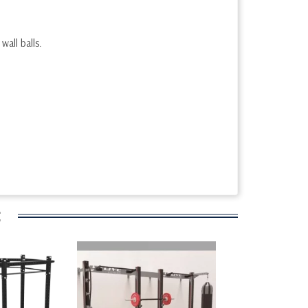
all balls.
: