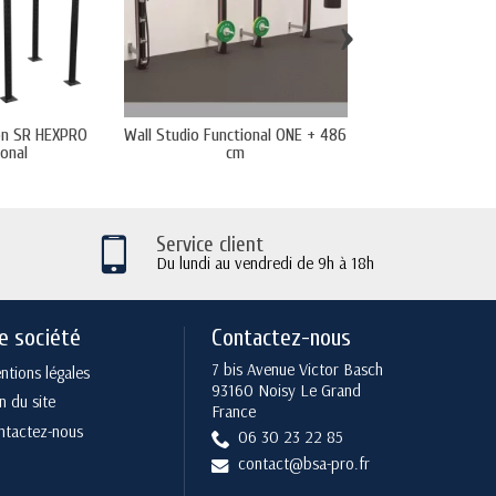
›
on SR HEXPRO
Wall Studio Functional ONE + 486
FS plus 
ional
cm
Service client
Du lundi au vendredi de 9h à 18h
e société
Contactez-nous
7 bis Avenue Victor Basch
tions légales
93160 Noisy Le Grand
n du site
France
ntactez-nous
06 30 23 22 85
contact@bsa-pro.fr