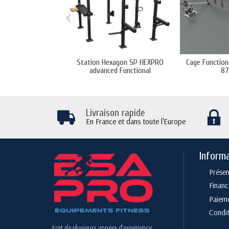
‹
Station Hexagon SP HEXPRO
Cage Function
advanced Functional
87
Livraison rapide
En France et dans toute l'Europe
Inform
Présen
Finan
Paieme
Condit
Fort de plusieurs années d’expérience