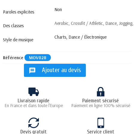
Non
Paroles explicites
Aerobic, Crossfit / Athletic, Dance, Jogging,
Des classes
Charts, Dance / Électronique
Style de musique
Référence
MOV028
Ajouter au devis
message
Livraison rapide
Paiement sécurisé
En France et dans toute l'Europe
Paiement en ligne 100% sécurisé
Devis gratuit
Service client