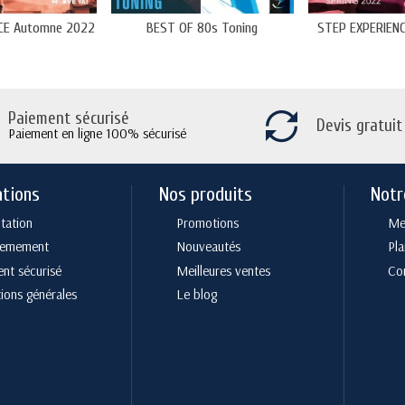
CE Automne 2022
BEST OF 80s Toning
STEP EXPERIENC
Paiement sécurisé
Devis gratuit
Paiement en ligne 100% sécurisé
ations
Nos produits
Notr
tation
Promotions
Men
cemement
Nouveautés
Pla
nt sécurisé
Meilleures ventes
Co
ions générales
Le blog