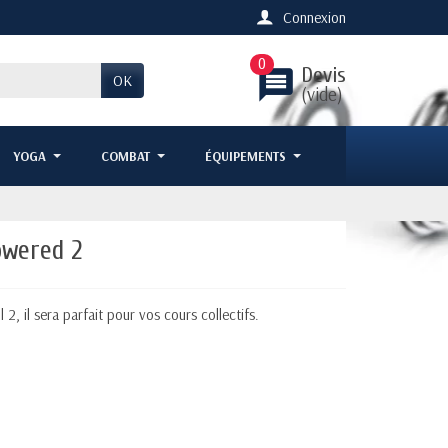
Connexion
0
Devis
message
OK
(vide)
YOGA
COMBAT
ÉQUIPEMENTS
owered 2
, il sera parfait pour vos cours collectifs.