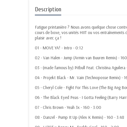
Description
Fatigue printanière ? Nous avons quelque chose contre
cours de boxe, vos unités HIIT ou vos entraînements d
plaisir avec ça !
01 - MOVE YA! - Intro - 0:12
02 - Van Halen - Jump (Armin van Buuren Remix) - 160
03 - (made famous by) Pitbull Feat. Christina Aguilera
04 - Projekt Black - Mr. Vain (Technoposse Remix) - 1
05 - Cheryl Cole - Fight For This Love (The Big Ang B
06 - The Black Eyed Peas - I Gotta Feeling (Barry Harr
07 - Chris Brown - Yeah 3x - 160 - 3:00
08 - Danzel - Pump It Up (Alex K Remix) - 160 - 3:48