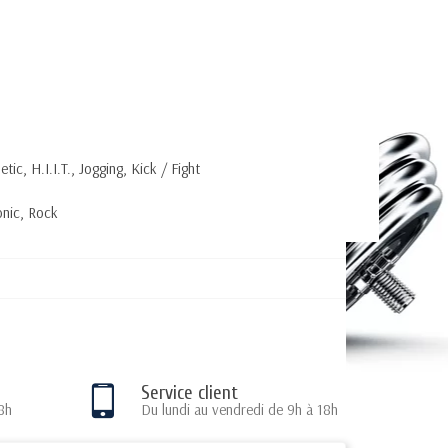
etic, H.I.I.T., Jogging, Kick / Fight
onic, Rock
Service client
8h
Du lundi au vendredi de 9h à 18h