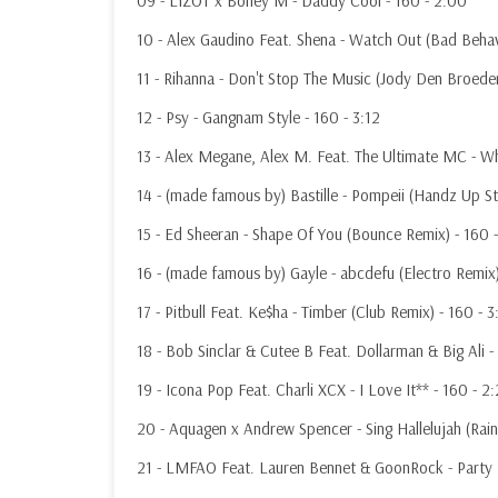
09 - LIZOT x Boney M - Daddy Cool - 160 - 2:00
10 - Alex Gaudino Feat. Shena - Watch Out (Bad Behav
11 - Rihanna - Don't Stop The Music (Jody Den Broede
12 - Psy - Gangnam Style - 160 - 3:12
13 - Alex Megane, Alex M. Feat. The Ultimate MC - W
14 - (made famous by) Bastille - Pompeii (Handz Up St
15 - Ed Sheeran - Shape Of You (Bounce Remix) - 160 -
16 - (made famous by) Gayle - abcdefu (Electro Remix)
17 - Pitbull Feat. Ke$ha - Timber (Club Remix) - 160 - 3
18 - Bob Sinclar & Cutee B Feat. Dollarman & Big Ali -
19 - Icona Pop Feat. Charli XCX - I Love It** - 160 - 2
20 - Aquagen x Andrew Spencer - Sing Hallelujah (Rai
21 - LMFAO Feat. Lauren Bennet & GoonRock - Party 