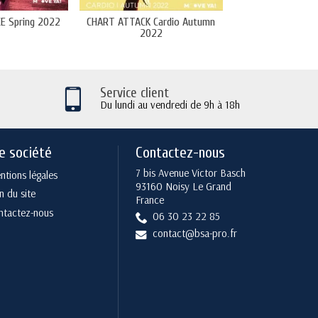
E Spring 2022
CHART ATTACK Cardio Autumn
PILATES & WORKOUT
2022
Service client
Du lundi au vendredi de 9h à 18h
e société
Contactez-nous
7 bis Avenue Victor Basch
tions légales
93160 Noisy Le Grand
n du site
France
ntactez-nous
06 30 23 22 85
contact@bsa-pro.fr