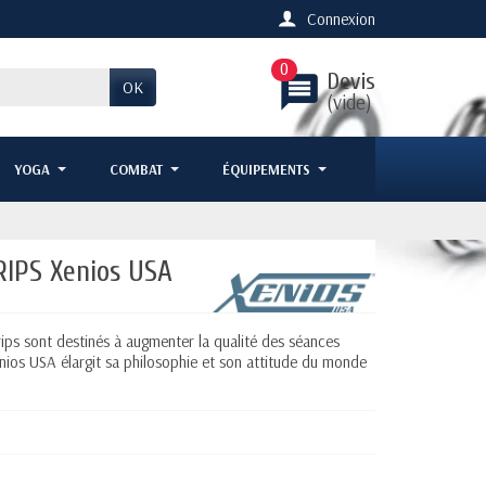
Connexion
0
Devis
message
OK
(vide)
YOGA
COMBAT
ÉQUIPEMENTS
RIPS Xenios USA
ps sont destinés à augmenter la qualité des séances
nios USA élargit sa philosophie et son attitude du monde