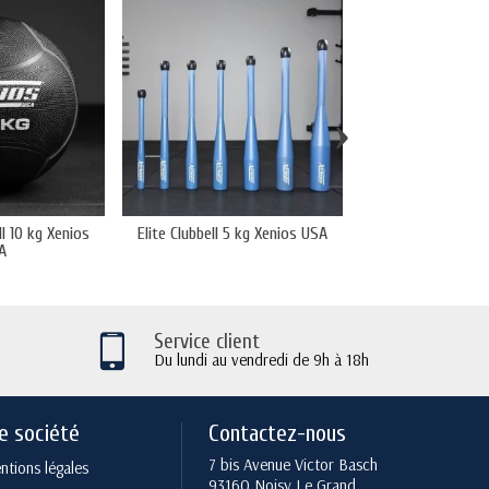
›
l 10 kg Xenios
Elite Clubbell 5 kg Xenios USA
Fitness Med Ball 2
A
Service client
Du lundi au vendredi de 9h à 18h
e société
Contactez-nous
7 bis Avenue Victor Basch
tions légales
93160 Noisy Le Grand