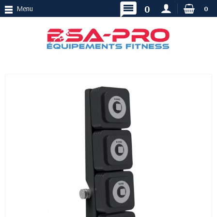
message
0
Menu
0