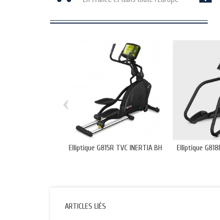
‹
Elliptique G815R TVC INERTIA BH
Elliptique G81
ARTICLES LIÉS