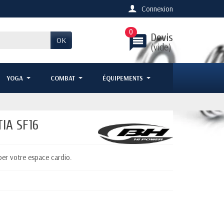
Connexion
0
Devis
message
OK
(vide)
YOGA
COMBAT
ÉQUIPEMENTS
TIA SF16
per votre espace cardio.