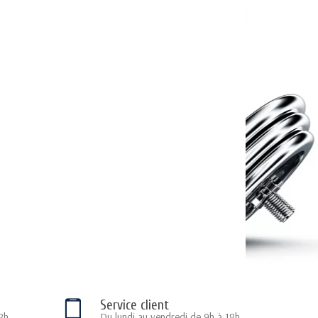
Service client
8h
Du lundi au vendredi de 9h à 18h