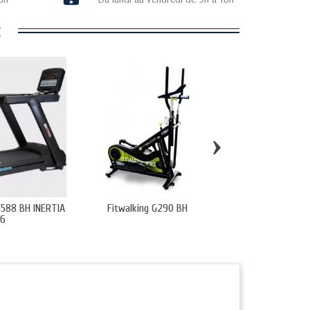
:
›
G588 BH INERTIA
Fitwalking G290 BH
Tapis de course G6
16
SF19