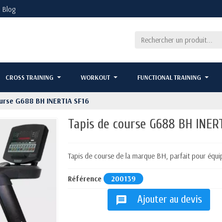
Blog
CROSS TRAINING
WORKOUT
FUNCTIONAL TRAINING
ourse G688 BH INERTIA SF16
Tapis de course G688 BH INER
Tapis de course de la marque BH, parfait pour équi
Référence
200139
Ajouter au devis
message