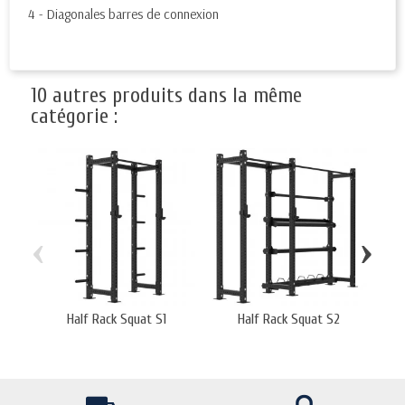
4 - Diagonales barres de connexion
10 autres produits dans la même
catégorie :
‹
›
Half Rack Squat S1
Half Rack Squat S2
H