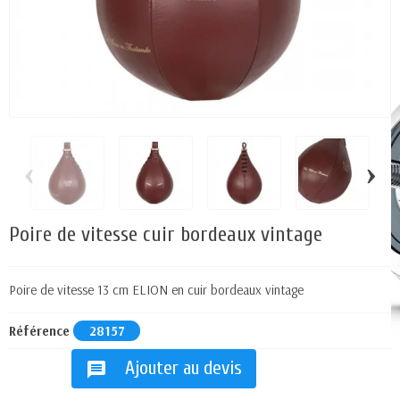
‹
›
Poire de vitesse cuir bordeaux vintage
Poire de vitesse 13 cm ELION en cuir bordeaux vintage
Référence
28157
Ajouter au devis
message