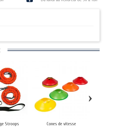
:
›
rge Stroops
Cones de vitesse
Gymboss MiniMax I