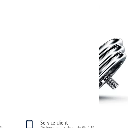
Service client
8h
Du lundi au vendredi de 9h à 18h