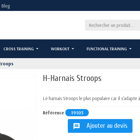
Blog
CROSS TRAINING
WORKOUT
FUNCTIONAL TRAINING
troops
H-Harnais Stroops
Le harnais Stroops le plus populaire car il s'adapte à
Référence
19105
Ajouter au devis
message