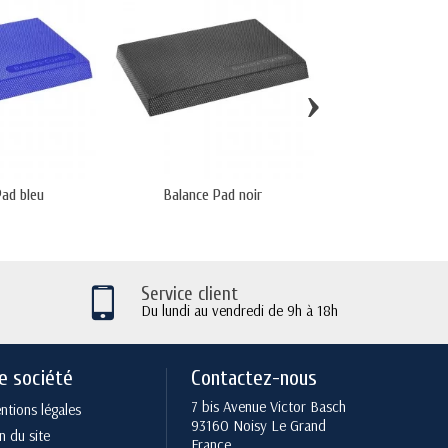
›
Pad bleu
Balance Pad noir
Balance Pa
Service client
Du lundi au vendredi de 9h à 18h
e société
Contactez-nous
7 bis Avenue Victor Basch
tions légales
93160 Noisy Le Grand
n du site
France