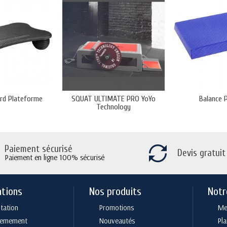
rd Plateforme
SQUAT ULTIMATE PRO YoYo
Balance 
Technology
Paiement sécurisé
Devis gratuit
Paiement en ligne 100% sécurisé
ations
Nos produits
Notr
tation
Promotions
Men
cemement
Nouveautés
Pla