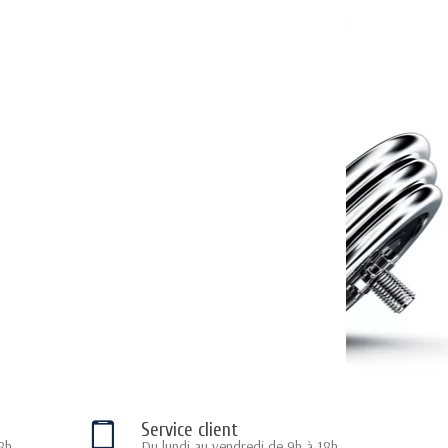
Service client
8h
Du lundi au vendredi de 9h à 18h