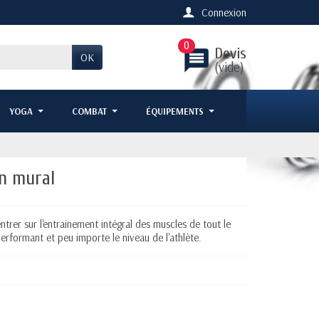
Connexion
0
Devis
message
OK
(vide)
YOGA
COMBAT
ÉQUIPEMENTS
on mural
trer sur l'entrainement intégral des muscles de tout le
 performant et peu importe le niveau de l'athlète.