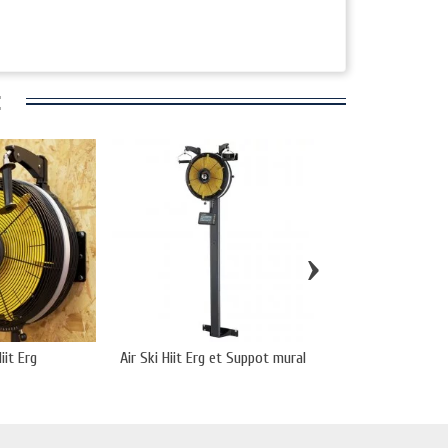
:
›
iit Erg
Air Ski Hiit Erg et Suppot mural
Rameur Air Rowe