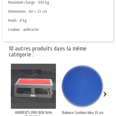
Maximum charge : 300 kg
Dimensions : 60 x 22 cm
Poids : 8 kg
Couleur : anthracite
10 autres produits dans la même
catégorie :
‹
›
HOOPER'S PRO BOX YoYo
Balance Cushion bleu 33 cm
SQ