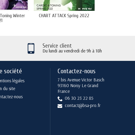
Toning Winter
CHART ATTACK Spring 2022
CHART ATTACK Ca
21
2022
Service client
Du lundi au vendredi de 9h à 18h
e société
Contactez-nous
7 bis Avenue Victor Basch
tions légales
93160 Noisy Le Grand
n du site
France
ntactez-nous
06 30 23 22 85
contact@bsa-pro.fr