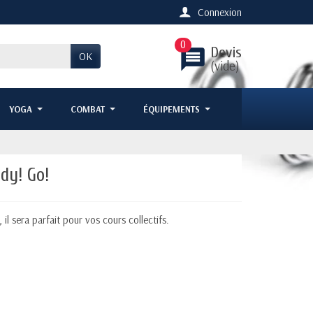
Connexion
0
Devis
message
OK
(vide)
YOGA
COMBAT
ÉQUIPEMENTS
dy! Go!
, il sera parfait pour vos cours collectifs.