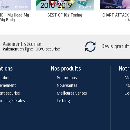
C - My Head My
BEST OF 10s Toning
CHART ATTACK 
 My Body
20
Paiement sécurisé
Devis gratuit
Paiement en ligne 100% sécurisé
ations
Nos produits
Notr
tation
Promotions
Men
cemement
Nouveautés
Pla
nt sécurisé
Meilleures ventes
Co
ions générales
Le blog