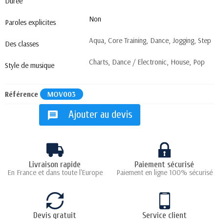
Durée
Non
Paroles explicites
Aqua, Core Training, Dance, Jogging, Step
Des classes
Charts, Dance / Electronic, House, Pop
Style de musique
Référence
MOV003
Ajouter au devis
message
Livraison rapide
Paiement sécurisé
En France et dans toute l'Europe
Paiement en ligne 100% sécurisé
Devis gratuit
Service client