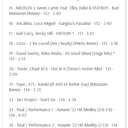
15 - MEDUZA x James Carter Feat. Elley Duhé & FASTBOY - Bad
Memories (Remix) - 132 - 2:40
16 - Ancalima, Loco Miguel - Gangsta's Paradise - 132 - 2:40
17 - Joel Corry, Becky Hill - HISTORY * - 133 - 3:07
18 - Lizzo - 2 Be Loved (Am I Ready) [PNAU Remix] - 133 - 3:36
19 - David Guetta, Bebe Rexha - I'm Good (Blue) (Stage Mix) * -
133 - 2:53
20 - Tiësto, Charli XCX - Hot In It (Tiësto's Hotter Mix) - 133 -
2:09
21 - Topic, A7S - Kernkraft 400 (A Better Day) (MistaJam
Remix) - 134 - 2:23
22 - SK1 Project - Don't Go - 134 - 4:24
23 - Final / Performance 1 - Autumn '22 Hit Medley (2-6-2-6) -
134 - 4:02
24 - Final / Performance 2 - Autumn '22 Hit Medley (2-12) - 134