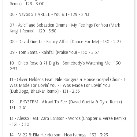
Remix) - 128 - 3:00
06 - Navos x HARLEE - You & I - 129 - 2:43
07 - Avicii and Sebastien Drums - My Feelings For You (Mark
Knight Remix) - 129 - 3:58
08 - David Guetta - Family Affair (Dance For Me) - 130 - 2:27
09 - Tom Santa - Rainfall (Praise You) - 130 - 2:57
10 - Chico Rose & 71 Digits - Somebody's Watching Me - 130 -
2:57
11 - Oliver Heldens Feat. Nile Rodgers & House Gospel Choir - I
Was Made For Lovin' You - I Was Made For Lovin' You
(DubDogz, Bhaskar Remix) - 131 - 2:55
12 - LF SYSTEM - Afraid To Feel (David Guetta & Dyro Remix) -
131 - 2:41
13 - Alesso Feat. Zara Larsson - Words (Chapter & Verse Remix)
- 131 - 3:10
14 - M-22 & Ella Henderson - Heartstrings - 132 - 3:23