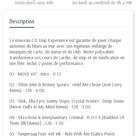
Votre devis sous 48h
Du lundi au vendredi de 9h à 18h
Description
Le nouveau CD Step Experience est garantie de jouer chaque
automne du blues au mur avec son ingénieux mélange de
musiques de carte, de danse et de club. Notre polyvalent
transformera vos cours de cardio, de step et de tonification en
une fête. Inclus 2 pistes de performance.
01 - MOVE YA! - Intro - 0:12
02 - Elton John & Britney Spears - Hold Me Closer (Joel Corry
Remix) - 128 - 4:00
03 - Alok, Ella Eyre, Kenny Dope, Crystal Waters - Deep Down
(Never Dull's In My Mind Remix) - 128 - 3:00
04 - Eliza Rose & Interplanetary Criminal - B.O.T.A (Baddest Of
Them All) [Remix] - 128 - 3:30
05 - Tungevaag Feat. Kid Ink - Ride With Me (Gabry Ponte