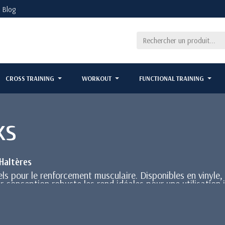
Blog
CROSS TRAINING
WORKOUT
FUNCTIONAL TRAINING
ks
Haltères
ls pour le renforcement musculaire. Disponibles en vinyle,
ur conception robuste les rend idéales pour une utilisation 
5 kg à 5 kg, idéales pour les cours collectifs et la rééduc