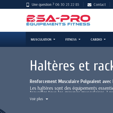
Une question ?
06 30 23 22 85
Contact
MUSCULATION
FITNESS
CARDIO
Haltères et rac
Renforcement Musculaire Polyvalent avec 
Les haltères sont des équipements essentie
travailler tous les groupes musculaires. Le
coaching.
Voir plus
Nos Haltères Disponibles
Haltères en vinyle :
Disponibles de 0,