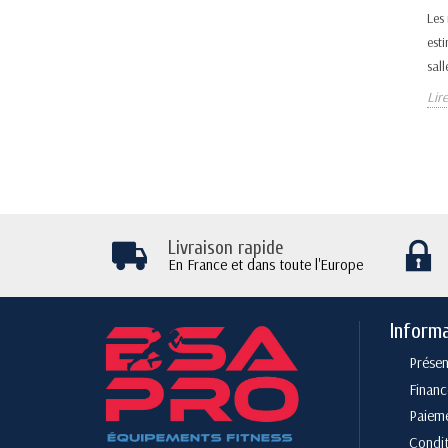
Les
est
sall
Lire
Livraison rapide
En France et dans toute l'Europe
Inform
Présen
Finan
Paieme
Condit