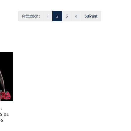
Précédent
1
2
3
4
Suivant
:
S DE
FS