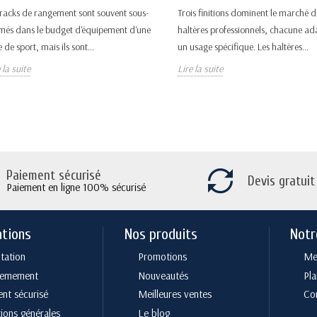
 racks de rangement sont souvent sous-
Trois finitions dominent le marché d
imés dans le budget d'équipement d'une
haltères professionnels, chacune ad
e de sport, mais ils sont...
un usage spécifique. Les haltères...
 la suite
Lire la suite
Paiement sécurisé
Devis gratuit
Paiement en ligne 100% sécurisé
ations
Nos produits
Notr
tation
Promotions
Men
cemement
Nouveautés
Pla
nt sécurisé
Meilleures ventes
Co
ions générales
Le blog