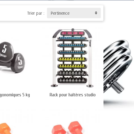
bilité accrue.
 expérimentés.
Trier par :
Pertinence
s.
ng.
rgonomiques 5 kg
Rack pour haltères studio
matériel.
alle de sport.