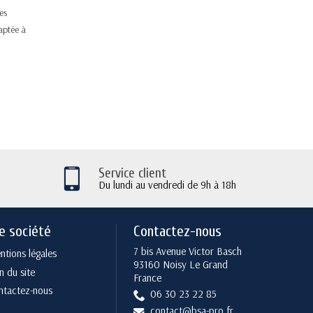
es
aptée à
Service client
Du lundi au vendredi de 9h à 18h
e société
Contactez-nous
7 bis Avenue Victor Basch
tions légales
93160 Noisy Le Grand
n du site
France
ntactez-nous
06 30 23 22 85
contact@bsa-pro.fr