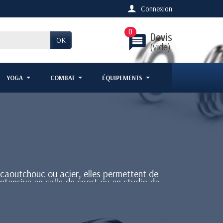
Connexion
0
Devis
message
OK
(vide)
YOGA
COMBAT
ÉQUIPEMENTS
 caoutchouc ou acier, elles permettent de
intensive en salle de sport ou en studio de
ation.