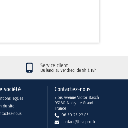
Service client
Du lundi au vendredi de 9h à 18h
e société
Contactez-nous
7 bis Avenue Victor Basch
tions légales
93160 Noisy Le Grand
n du site
France
ntactez-nous
06 30 23 22 85
contact@bsa-pro.fr