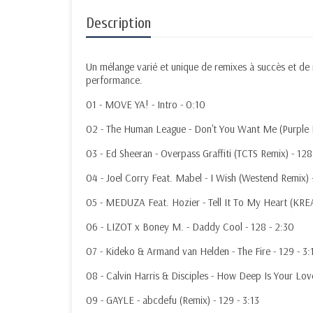
Description
Un mélange varié et unique de remixes à succès et de
performance.
01 - MOVE YA! - Intro - 0:10
02 - The Human League - Don't You Want Me (Purple 
03 - Ed Sheeran - Overpass Graffiti (TCTS Remix) - 128
04 - Joel Corry Feat. Mabel - I Wish (Westend Remix) 
05 - MEDUZA Feat. Hozier - Tell It To My Heart (KRE
06 - LIZOT x Boney M. - Daddy Cool - 128 - 2:30
07 - Kideko & Armand van Helden - The Fire - 129 - 3:
08 - Calvin Harris & Disciples - How Deep Is Your Love
09 - GAYLE - abcdefu (Remix) - 129 - 3:13